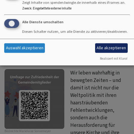
Zeigt Inhalte von spenden.twingle.de innerhalb eines iFrames an.
Gemeindebrief 02/2026
6.49 MB
Zweck
:
Eingebettete externe Inhalte
Alle Dienste umschalten
Diesen Schalter nutzen, um alle Dienste zu aktivieren/deaktivieren.
aus dem Kirchenvorstand der
Auswahl akzeptieren
Alle akzeptieren
Christuskirche
Realisiert mit Klaro!
Wir leben wahrhaftig in
bewegten Zeiten – und
damit ist nicht nur die
Weltpolitik mit ihren
haarsträubenden
Fehlentwicklungen,
sondern auch die
Herausforderung für
Bildrechte
Marieluise Sonnemeyer
unsere Kirche und ihre