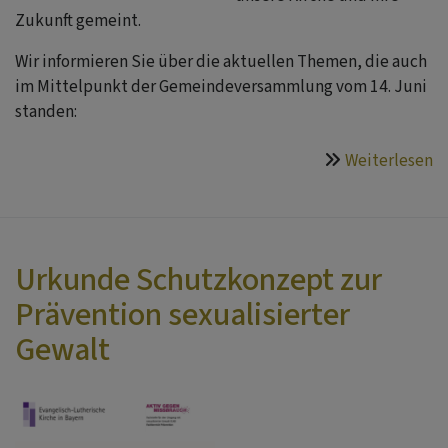
Zukunft gemeint.
Wir informieren Sie über die aktuellen Themen, die auch
im Mittelpunkt der Gemeindeversammlung vom 14. Juni
standen:
Weiterlesen
ü
a
d
K
d
Urkunde Schutzkonzept zur
C
Prävention sexualisierter
Gewalt