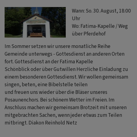
F
Wann: So. 30. August, 18:00
Uhr
Wo: Fatima-Kapelle / Weg
über Pferdehof
Im Sommer setzen wir unsere monatliche Reihe
Gemeinde unterwegs - Gottesdienst an anderen Orten
fort. Gottesdienst an der Fatima Kapelle
Schönblick oder über Gutwillen Herzliche Einladung zu
einem besonderen Gottesdienst. Wir wollen gemeinsam
singen, beten, eine Bibelstelle teilen
und freuen uns wieder über die Bläser unseres
Posaunenchors. Bei schönem Wetter im Freien. Im
Anschluss machen wir gemeinsam Brotzeit mit unseren
mitgebrachten Sachen, wenn jeder etwas zum Teilen
mitbringt. Diakon Reinhold Netz