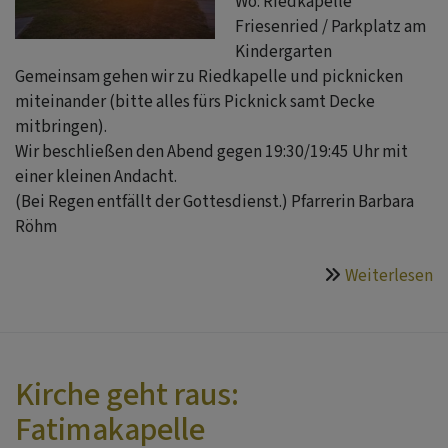
Wo: Riedkapelle
Friesenried / Parkplatz am
Kindergarten
Gemeinsam gehen wir zu Riedkapelle und picknicken
miteinander (bitte alles fürs Picknick samt Decke
mitbringen).
Wir beschließen den Abend gegen 19:30/19:45 Uhr mit
einer kleinen Andacht.
(Bei Regen entfällt der Gottesdienst.) Pfarrerin Barbara
Röhm
Weiterlesen
ü
K
g
ra
S
Kirche geht raus:
in
Fatimakapelle
R