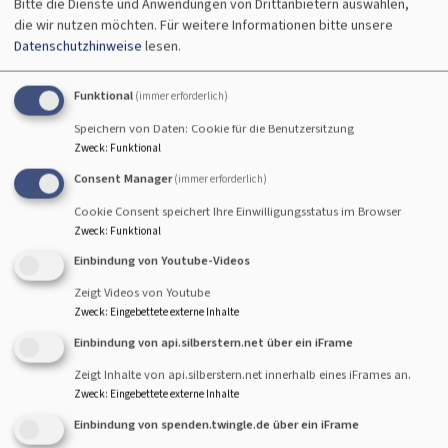
Bitte die Dienste und Anwendungen von Drittanbietern auswählen,
die wir nutzen möchten.
Für weitere Informationen bitte unsere
Neuer Gemeindebrief
Datenschutzhinweise
lesen.
erschienen
Funktional
(immer erforderlich)
Speichern von Daten: Cookie für die Benutzersitzung
Der neue Gemeindebrief
Zweck
:
Funktional
der
Consent Manager
(immer erforderlich)
Dreifaltigkeitsgemeinde
Cookie Consent speichert Ihre Einwilligungsstatus im Browser
ist erschienen. Sie können
Zweck
:
Funktional
ihn hier herunterladen.
Einbindung von Youtube-Videos
Vielen Dank an alle
Zeigt Videos von Youtube
Helferinnen und und
Zweck
:
Eingebettete externe Inhalte
Helfer, die ihn austragen!
Einbindung von api.silberstern.net über ein iFrame
Zeigt Inhalte von api.silberstern.net innerhalb eines iFrames an.
Zweck
:
Eingebettete externe Inhalte
Einbindung von spenden.twingle.de über ein iFrame