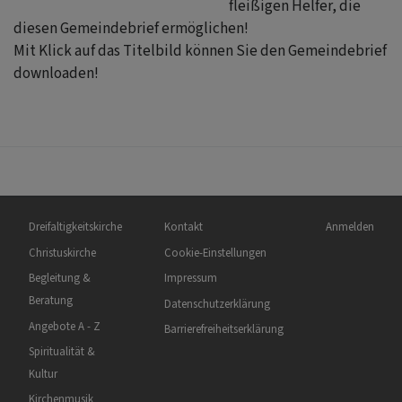
fleißigen Helfer, die
diesen Gemeindebrief ermöglichen!
Mit Klick auf das Titelbild können Sie den Gemeindebrief
downloaden!
Hauptnavigation
Fußbereichsmenü
Benutzermen
Dreifaltigkeitskirche
Kontakt
Anmelden
Christuskirche
Cookie-Einstellungen
Begleitung &
Impressum
Beratung
Datenschutzerklärung
Angebote A - Z
Barrierefreiheitserklärung
Spiritualität &
Kultur
Kirchenmusik