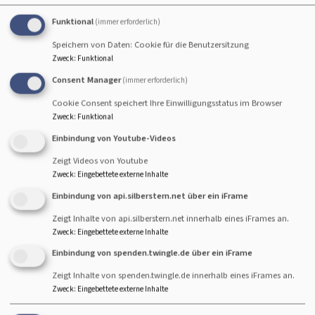
Hier finden Sie bildliche Eindrücke aus unserer
Funktional
(immer erforderlich)
Gemeinde.
Speichern von Daten: Cookie für die Benutzersitzung
Zweck
:
Funktional
Consent Manager
(immer erforderlich)
Konfirmation 2021/2022
Cookie Consent speichert Ihre Einwilligungsstatus im Browser
Festgottesdienst zur Ordination Tobias Zeeb
Zweck
:
Funktional
Einbindung von Youtube-Videos
Weltgebetstag 2022
Zeigt Videos von Youtube
Verabschiedung von Lektor Robert Laufenberg
Zweck
:
Eingebettete externe Inhalte
Einbindung von api.silberstern.net über ein iFrame
Konfirmation 2020
Zeigt Inhalte von api.silberstern.net innerhalb eines iFrames an.
Weltgebetstag 2020
Zweck
:
Eingebettete externe Inhalte
Einbindung von spenden.twingle.de über ein iFrame
Rundfunkgottesdienst im Oktober 2019
Zeigt Inhalte von spenden.twingle.de innerhalb eines iFrames an.
Verabschiedung von Pfarrer Wolfgang Krikkay
Zweck
:
Eingebettete externe Inhalte