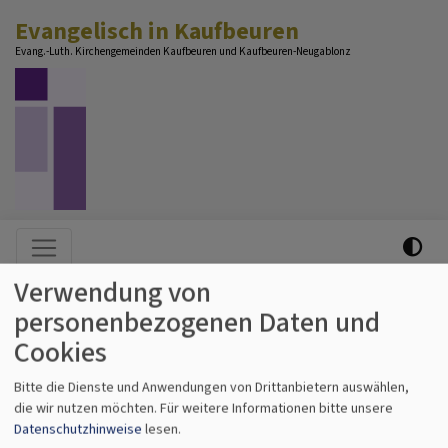
Direkt
Evangelisch in Kaufbeuren
zum
Evang.-Luth. Kirchengemeinden Kaufbeuren und Kaufbeuren-Neugablonz
Inhalt
Hauptnavigation
Verwendung von
personenbezogenen Daten und
Startseite
Christuskirche Neugablonz
Bildergalerie
Cookies
Bildergalerie
Bitte die Dienste und Anwendungen von Drittanbietern auswählen,
die wir nutzen möchten.
Für weitere Informationen bitte unsere
Datenschutzhinweise
lesen.