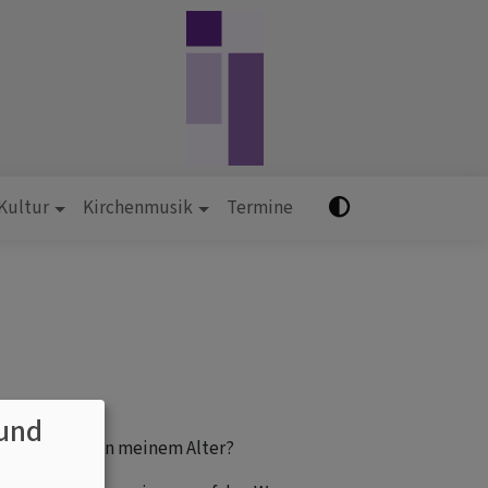
 Kultur
Kirchenmusik
Termine
und
h für andere in meinem Alter?