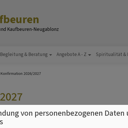
ufbeuren
 und Kaufbeuren-Neugablonz
Begleitung & Beratung
Angebote A - Z
Spiritualität &
Konfirmation 2026/2027
/2027
dung von personenbezogenen Daten 
 meinem Leben? Wie wichtig sind Glaube und Religion eigentlic
s