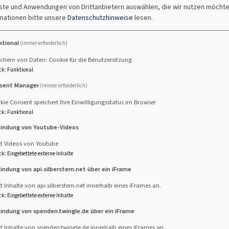
ist der Konfi-Kurs genau das Richtige für dich. Wir machen un
nste und Anwendungen von Drittanbietern auswählen, die wir nutzen möcht
stentums, von der Bibel über das Glaubensbekenntnis hin zum V
mationen bitte unsere
Datenschutzhinweise
lesen.
einem Schatz für das eigene Leben
ktional
(immer erforderlich)
eude nicht zu kurz. Auf der Freizeit, beim Klettern, einem A
chern von Daten: Cookie für die Benutzersitzung
chen, herumzualbern und neue Freundschaften zu knüpfen.
ck
:
Funktional
sent Manager
(immer erforderlich)
 2012-2013? Dann melde dich an über unsere Homepage und ko
ie Consent speichert Ihre Einwilligungsstatus im Browser
ck
:
Funktional
bindung von Youtube-Videos
gt Videos von Youtube
ck
:
Eingebettete externe Inhalte
evangelische-termine.de/d-7928046
oder QR-Code scannen!
bindung von api.silberstern.net über ein iFrame
t Inhalte von api.silberstern.net innerhalb eines iFrames an.
ck
:
Eingebettete externe Inhalte
bindung von spenden.twingle.de über ein iFrame
t Inhalte von spenden.twingle.de innerhalb eines iFrames an.