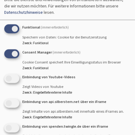
Kirchenvorstandes
die wir nutzen möchten.
Für weitere Informationen bitte unsere
Datenschutzhinweise
lesen.
Für die Periode 2024 bis 2030 wurden in den
Funktional
(immer erforderlich)
Kirchenvorstand gewählt und berufen:
Speichern von Daten: Cookie für die Benutzersitzung
Zweck
:
Funktional
Beate Güthner
Bärbel Hehemann
Consent Manager
(immer erforderlich)
Jörn Kallenbach
Cookie Consent speichert Ihre Einwilligungsstatus im Browser
Susanne Klassin
Zweck
:
Funktional
Wilfried Knorr
Einbindung von Youtube-Videos
Petra Lindenbacher
Zeigt Videos von Youtube
Barbara Peukert
Zweck
:
Eingebettete externe Inhalte
Sabine Rose
Einbindung von api.silberstern.net über ein iFrame
Anna Schalück
Zeigt Inhalte von api.silberstern.net innerhalb eines iFrames an.
Dieter Ulbrich
Zweck
:
Eingebettete externe Inhalte
Mitglieder von Amts wegen:
Einbindung von spenden.twingle.de über ein iFrame