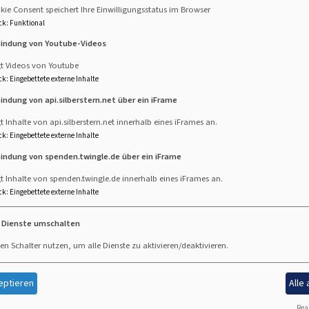
ie Consent speichert Ihre Einwilligungsstatus im Browser
ck
:
Funktional
meinde immer den
Verwendungszweck
an, z.B.: Kirchgeld für
N
bindung von Youtube-Videos
ngen
die Rechnungsnummer
u.s.w.
gt Videos von Youtube
ck
:
Eingebettete externe Inhalte
bindung von api.silberstern.net über ein iFrame
uskirche
t Inhalte von api.silberstern.net innerhalb eines iFrames an.
ck
:
Eingebettete externe Inhalte
bindung von spenden.twingle.de über ein iFrame
irche
535.22 KB
t Inhalte von spenden.twingle.de innerhalb eines iFrames an.
ck
:
Eingebettete externe Inhalte
 an Pfarramt Christuskirche, Falkenstr. 16, 87600 Kaufbeuren
e Dienste umschalten
en Schalter nutzen, um alle Dienste zu aktivieren/deaktivieren.
Fußbereichsmenü
Be
Kontakt
eptieren
Alle
Cookie-Einstellungen
Real