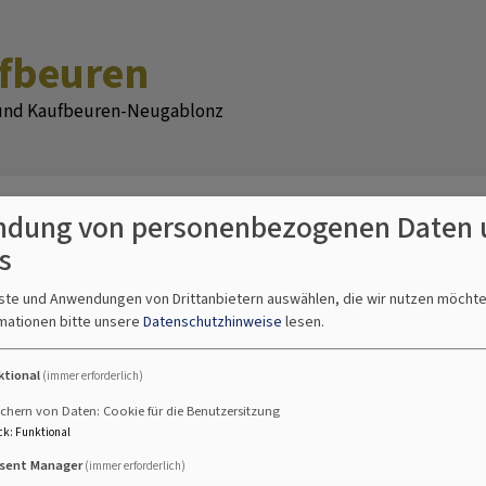
ufbeuren
 und Kaufbeuren-Neugablonz
Begleitung & Beratung
Angebote A - Z
Spiritualität &
dung von personenbezogenen Daten 
s
nkverbindung
nste und Anwendungen von Drittanbietern auswählen, die wir nutzen möcht
mationen bitte unsere
Datenschutzhinweise
lesen.
ktional
(immer erforderlich)
chern von Daten: Cookie für die Benutzersitzung
ck
:
Funktional
ugsburg-Ostallgäu e.G.
sent Manager
(immer erforderlich)