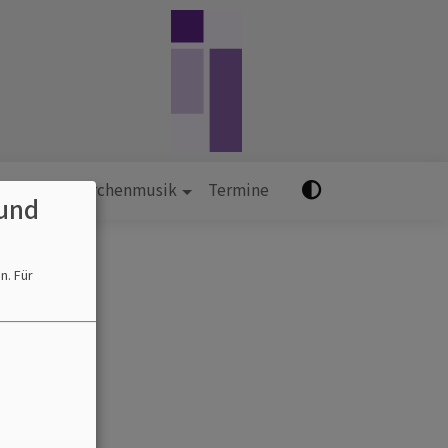
 Kultur
Kirchenmusik
Termine
und
en.
Für