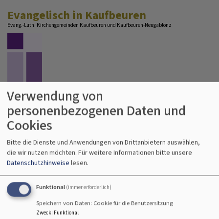
Direkt
Evangelisch in Kaufbeuren
zum
Evang.-Luth. Kirchengemeinden Kaufbeuren und Kaufbeuren-Neugablonz
Inhalt
Verwendung von
personenbezogenen Daten und
Hauptnavigation
Cookies
Bitte die Dienste und Anwendungen von Drittanbietern auswählen,
die wir nutzen möchten.
Für weitere Informationen bitte unsere
Startseite
Dreifaltigkeitskirche Kaufbeuren
Kontakte
Datenschutzhinweise
lesen.
Newsletter
Funktional
(immer erforderlich)
Newsletter
Speichern von Daten: Cookie für die Benutzersitzung
Zweck
:
Funktional