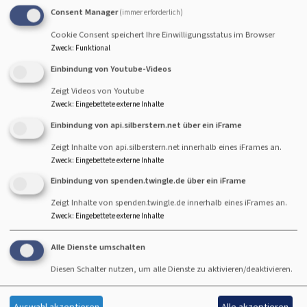
Consent Manager
(immer erforderlich)
Newsletter-Anmeldung
Cookie Consent speichert Ihre Einwilligungsstatus im Browser
Zweck
:
Funktional
Einbindung von Youtube-Videos
Möchten Sie unseren Newsletter erhalten?
Zeigt Videos von Youtube
Ihre E-Mail* :
Zweck
:
Eingebettete externe Inhalte
Einbindung von api.silberstern.net über ein iFrame
Zeigt Inhalte von api.silberstern.net innerhalb eines iFrames an.
Zweck
:
Eingebettete externe Inhalte
Einbindung von spenden.twingle.de über ein iFrame
Zeigt Inhalte von spenden.twingle.de innerhalb eines iFrames an.
Zweck
:
Eingebettete externe Inhalte
Alle Dienste umschalten
Hauptnavigation
Fußbereichsmenü
Benutzermen
Dreifaltigkeitskirche
Kontakt
Anmelden
Diesen Schalter nutzen, um alle Dienste zu aktivieren/deaktivieren.
Christuskirche
Cookie-Einstellungen
Begleitung &
Impressum
Auswahl akzeptieren
Alle akzeptieren