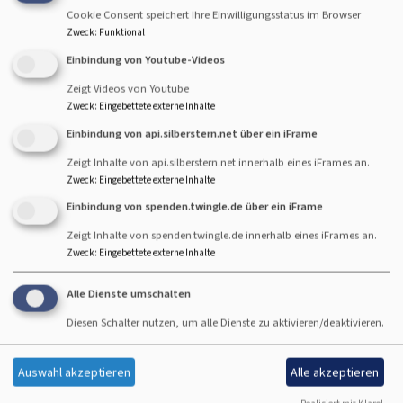
Startseite
Begleitung und Beratung
Diakonische Arbeit
Cookie Consent speichert Ihre Einwilligungsstatus im Browser
Zweck
:
Funktional
Einbindung von Youtube-Videos
Diakonische Arbeit
Zeigt Videos von Youtube
Zweck
:
Eingebettete externe Inhalte
Einbindung von api.silberstern.net über ein iFrame
Hier finden Sie Informationen zu unseren diakonischen
Zeigt Inhalte von api.silberstern.net innerhalb eines iFrames an.
Arbeitsbereichen.
Zweck
:
Eingebettete externe Inhalte
Einbindung von spenden.twingle.de über ein iFrame
Zeigt Inhalte von spenden.twingle.de innerhalb eines iFrames an.
Zweck
:
Eingebettete externe Inhalte
Hauptnavigation
Fußbereichsmenü
Benutzermen
Dreifaltigkeitskirche
Kontakt
Anmelden
Alle Dienste umschalten
Christuskirche
Cookie-Einstellungen
Diesen Schalter nutzen, um alle Dienste zu aktivieren/deaktivieren.
Begleitung &
Impressum
Beratung
Datenschutzerklärung
Auswahl akzeptieren
Alle akzeptieren
Angebote A - Z
Barrierefreiheitserklärung