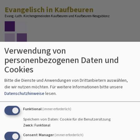
Direkt
Evangelisch in Kaufbeuren
zum
Evang.-Luth. Kirchengemeinden Kaufbeuren und Kaufbeuren-Neugablonz
Inhalt
Verwendung von
personenbezogenen Daten und
Cookies
Hauptnavigation
Bitte die Dienste und Anwendungen von Drittanbietern auswählen,
die wir nutzen möchten.
Für weitere Informationen bitte unsere
Datenschutzhinweise
lesen.
Funktional
(immer erforderlich)
Speichern von Daten: Cookie für die Benutzersitzung
Zweck
:
Funktional
Consent Manager
(immer erforderlich)