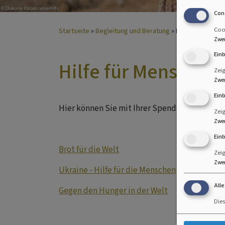
Con
Cook
Startseite
Begleitung und Beratung
Hilfe für Mensch
Zwe
Ein
Hilfe für Menschen 
Zei
Zwe
Ein
Hier können Sie mit Ihrer Spende helfen
Zeig
Zwe
Ein
Brot für die Welt
Zeig
Zwe
Ukraine - Hilfe für die Menschen
All
Gegen den Hunger in der Welt
Dies