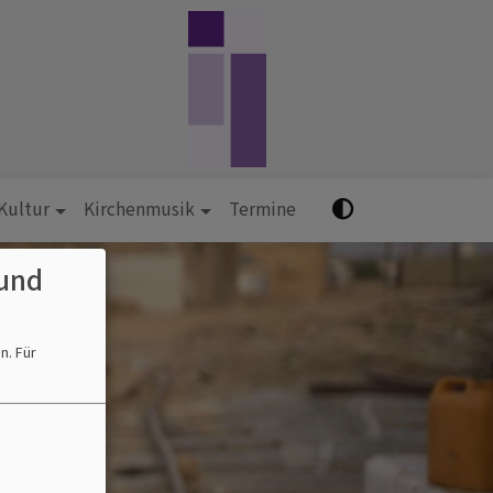
 Kultur
Kirchenmusik
Termine
und
en.
Für