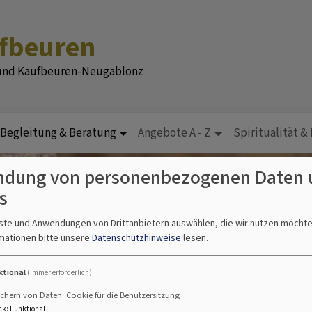
ufbeuren
 und Kaufbeuren-Neugablonz
Begleitung & Beratung
Angebote A - Z
Spiritualität &
dung von personenbezogenen Daten 
s
nste und Anwendungen von Drittanbietern auswählen, die wir nutzen möcht
mationen bitte unsere
Datenschutzhinweise
lesen.
ktional
(immer erforderlich)
chern von Daten: Cookie für die Benutzersitzung
ck
:
Funktional