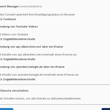
sent Manager
(immer erforderlich)
ie Consent speichert Ihre Einwilligungsstatus im Browser
en in Not
ck
:
Funktional
bindung von Youtube-Videos
in Not
gt Videos von Youtube
ck
:
Eingebettete externe Inhalte
bindung von api.silberstern.net über ein iFrame
t Inhalte von api.silberstern.net innerhalb eines iFrames an.
ck
:
Eingebettete externe Inhalte
bindung von spenden.twingle.de über ein iFrame
t Inhalte von spenden.twingle.de innerhalb eines iFrames an.
ck
:
Eingebettete externe Inhalte
e Dienste umschalten
en Schalter nutzen, um alle Dienste zu aktivieren/deaktivieren.